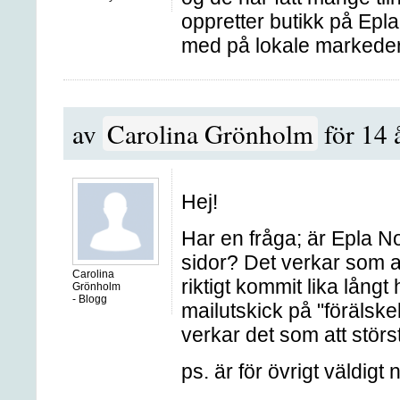
oppretter butikk på Epl
med på lokale markeder. 
av
Carolina Grönholm
för 14 
Hej!
Har en fråga; är Epla N
sidor? Det verkar som at
Carolina
riktigt kommit lika långt
Grönholm
-
Blogg
mailutskick på "förälsk
verkar det som att störst
ps. är för övrigt väldigt