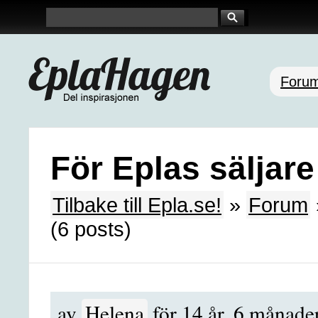
Foru
För Eplas säljare
Tilbake till Epla.se!
»
Forum
(6 posts)
av
Helena
för 14 år, 6 månade