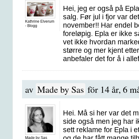
Hei, jeg er også på Epla
salg. Før jul i fjor var
Kathrine Elverum
november!! Har endel b
-
Blogg
foreløpig. Epla er ikke 
vet ikke hvordan markeds
større og mer kjent ette
anbefaler det for å i alle
av
Made by Sas
för 14 år, 6 m
Hei. Må si her var det my
side også men jeg har i
sett reklame for Epla i e
og de har fått mange ti
Made by Sas