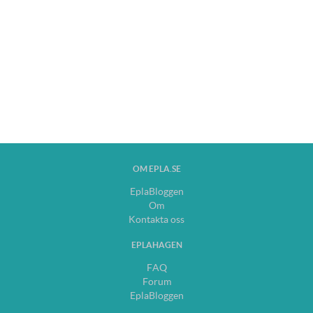
OM EPLA.SE
EplaBloggen
Om
Kontakta oss
EPLAHAGEN
FAQ
Forum
EplaBloggen