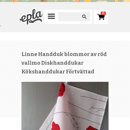
0
`
Linne Handduk blommor av röd
vallmo Diskhanddukar
Kökshanddukar Förtvättad