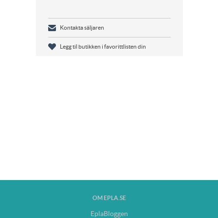
Kontakta säljaren
Legg til butikken i favorittlisten din
OM EPLA.SE
EplaBloggen