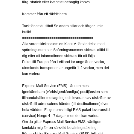
färg, storlek eller kvantitet-behaglig konvo
Kommer från ett rökfritt hem.
Tack för att du tittat! Se andra stilar och färger i min
butik!
==================================
Alla varor skickas som en Klass A-försändelse med
spårningsnummer. Spårningsnummer skickas alltid till
dig efter att informationen skickats för att följa.
Paket till Europa från Lettland tar ungefär en vecka,
utomlands transporter tar ungefär 1-2 veckor, men det
kan variera.
Express Mail Service (EMS) - är den mest
igenkännbara (världsigenkännliga) posttjänsten som
tillhandahåller mottagning och leverans av utskrifter av
utskrift till adressatens händer (till destinationen) över
hela världen. Ett genomsnittligt EMS-paket leveranstid
(service) Norge 4 - 7 dagar, men det kan variera.
Om du gillar Express Mail Service EMS, vänligen
kontakta mig för en särskild betalningsräkning.
För att skicka Express Mail Service (EMS), fyll i ditt