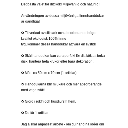
Det bästa valet för ditt kök! Miljövänlig och naturlig!
Användningen av dessa miljövänliga linnehanddukar
är oändliga!
✿ Tillverkad av slitstark och absorberande högre
kvalitet ekologisk 100% linne
tyg, kommer dessa handdukar att vara en livstid!
✿ Skål handdukar kan vara perfekt för ditt kök att torka
disk, hantera heta krukor eller bara dekoration.
✿ Mått: ca 50 cm x 70 cm (1 artiklar)
✿ Handdukarna blir mjukare och mer absorberande
med varje tvätt!
✿ Gjord i rökfri och husdjursfri hem.
✿ Du får 1 artiklar
Jag älskar anpassat arbete - om du har dina idéer om