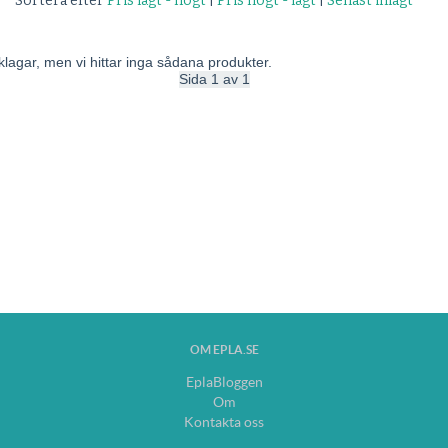
Sortera efter
Pris lågt - högt
|
Pris högt - lågt
|
Senast inlagt
lagar, men vi hittar inga sådana produkter.
Sida 1 av 1
OM EPLA.SE
EplaBloggen
Om
Kontakta oss