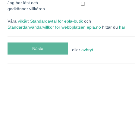
Jag har läst och
godkänner villkåren
Våra
vilkår
:
Standardavtal för epla-butik
och
Standardanvändarvillkor för webbplatsen epla.no
hittar du
här
.
eller
avbryt