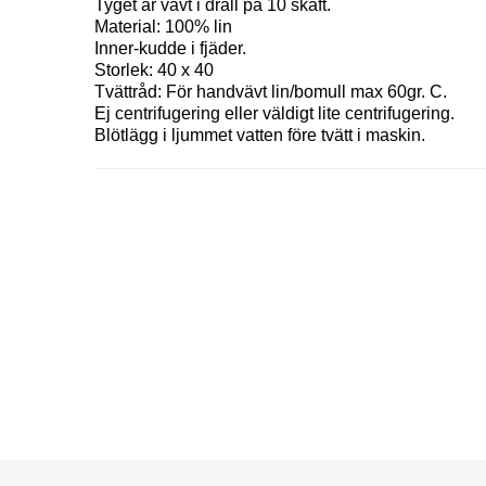
Tyget är vävt i dräll på 10 skaft.
Material: 100% lin
Inner-kudde i fjäder.
Storlek: 40 x 40
Tvättråd: För handvävt lin/bomull max 60gr. C.
Ej centrifugering eller väldigt lite centrifugering.
Blötlägg i ljummet vatten före tvätt i maskin.