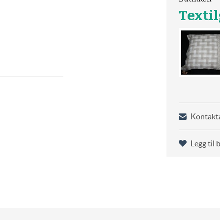
Texti
Kontakta
Legg til 