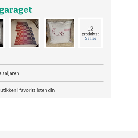
lgaraget
12
produkter
Se fler
 säljaren
butikken i favorittlisten din