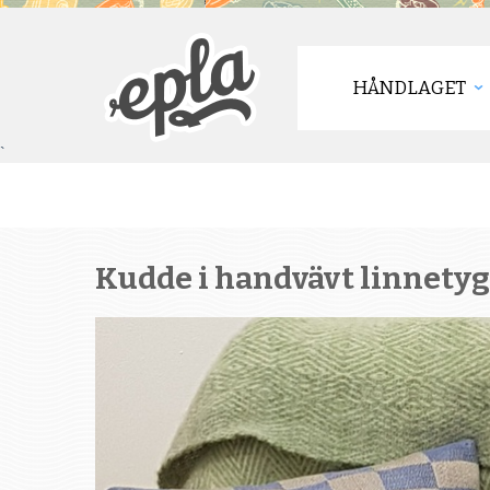
HÅNDLAGET
`
Kudde i handvävt linnetyg