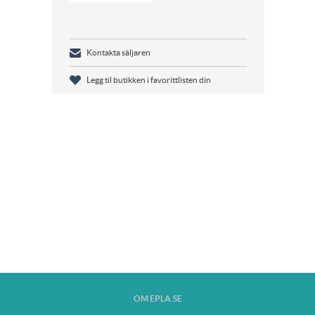
Kontakta säljaren
Legg til butikken i favorittlisten din
OM EPLA.SE