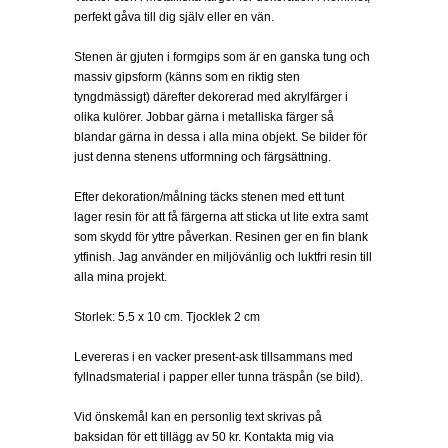
perfekt gåva till dig själv eller en vän.
Stenen är gjuten i formgips som är en ganska tung och
massiv gipsform (känns som en riktig sten
tyngdmässigt) därefter dekorerad med akrylfärger i
olika kulörer. Jobbar gärna i metalliska färger så
blandar gärna in dessa i alla mina objekt. Se bilder för
just denna stenens utformning och färgsättning.
Efter dekoration/målning täcks stenen med ett tunt
lager resin för att få färgerna att sticka ut lite extra samt
som skydd för yttre påverkan. Resinen ger en fin blank
ytfinish. Jag använder en miljövänlig och luktfri resin till
alla mina projekt.
Storlek: 5.5 x 10 cm. Tjocklek 2 cm
Levereras i en vacker present-ask tillsammans med
fyllnadsmaterial i papper eller tunna träspån (se bild).
Vid önskemål kan en personlig text skrivas på
baksidan för ett tillägg av 50 kr. Kontakta mig via