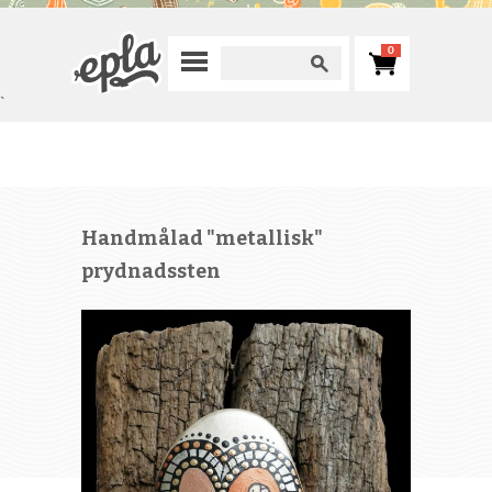
0
`
Handmålad "metallisk"
prydnadssten