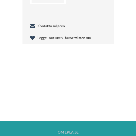
Kontakta säljaren
Legg til butikken i favorittlisten din
OM EPLA.SE