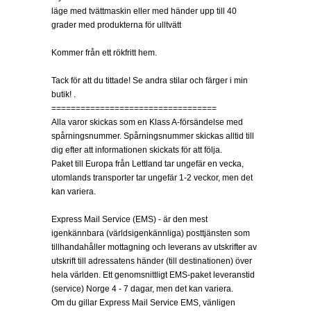
läge med tvättmaskin eller med händer upp till 40
grader med produkterna för ulltvätt
Kommer från ett rökfritt hem.
Tack för att du tittade! Se andra stilar och färger i min
butik! .
==================================
Alla varor skickas som en Klass A-försändelse med
spårningsnummer. Spårningsnummer skickas alltid till
dig efter att informationen skickats för att följa.
Paket till Europa från Lettland tar ungefär en vecka,
utomlands transporter tar ungefär 1-2 veckor, men det
kan variera.
Express Mail Service (EMS) - är den mest
igenkännbara (världsigenkännliga) posttjänsten som
tillhandahåller mottagning och leverans av utskrifter av
utskrift till adressatens händer (till destinationen) över
hela världen. Ett genomsnittligt EMS-paket leveranstid
(service) Norge 4 - 7 dagar, men det kan variera.
Om du gillar Express Mail Service EMS, vänligen