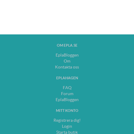
OM EPLA.SE
EplaBloggen
Om
Kontakta oss
EPLAHAGEN
FAQ
Forum
EplaBloggen
MITT KONTO
Registrera dig!
Login
Starta butik