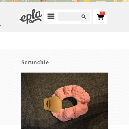
0
`
Scrunchie