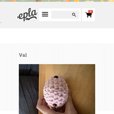
0
`
Val