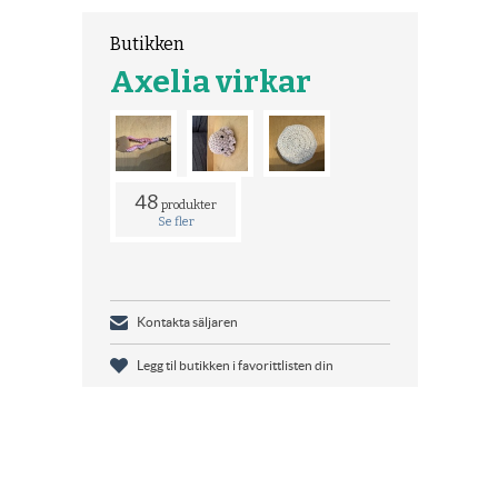
Butikken
Axelia virkar
48
produkter
Se fler
Kontakta säljaren
Legg til butikken i favorittlisten din