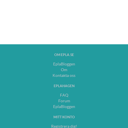
OM EPLA.SE
EplaBloggen
Om
Kontakta oss
EPLAHAGEN
FAQ
Forum
EplaBloggen
MITT KONTO
Registrera dig!