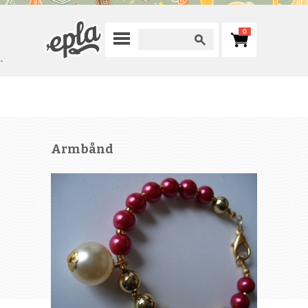
0
`
Armbånd