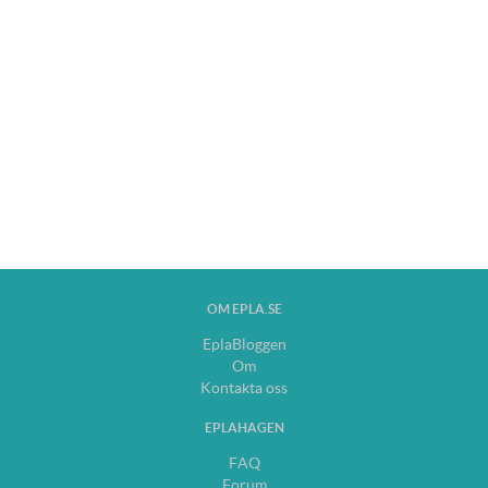
OM EPLA.SE
EplaBloggen
Om
Kontakta oss
EPLAHAGEN
FAQ
Forum