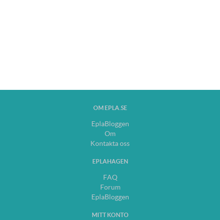
OM EPLA.SE
EplaBloggen
Om
Kontakta oss
EPLAHAGEN
FAQ
Forum
EplaBloggen
MITT KONTO