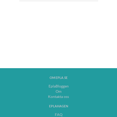
OM EPLA.SE
EplaBloggen
Om
Kontakta oss
EPLAHAGEN
FAQ