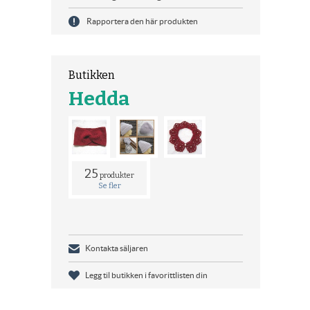
Rapportera den här produkten
Butikken
Hedda
25
produkter
Se fler
Kontakta säljaren
Legg til butikken i favorittlisten din