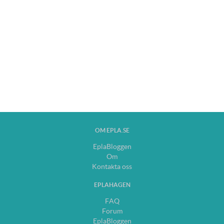
OM EPLA.SE
EplaBloggen
Om
Kontakta oss
EPLAHAGEN
FAQ
Forum
EplaBloggen