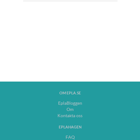
OM EPLA.SE
EplaBloggen
Om
Kontakta oss
EPLAHAGEN
FAQ