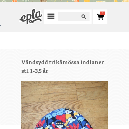
0
`
Vändsydd trikåmössa Indianer
stl. 1-3,5 år