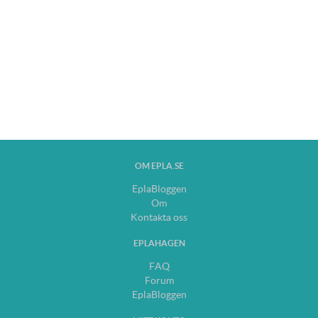
OM EPLA.SE
EplaBloggen
Om
Kontakta oss
EPLAHAGEN
FAQ
Forum
EplaBloggen