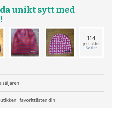
ida unikt sytt med
!
114
produkter
Se fler
 säljaren
butikken i favorittlisten din