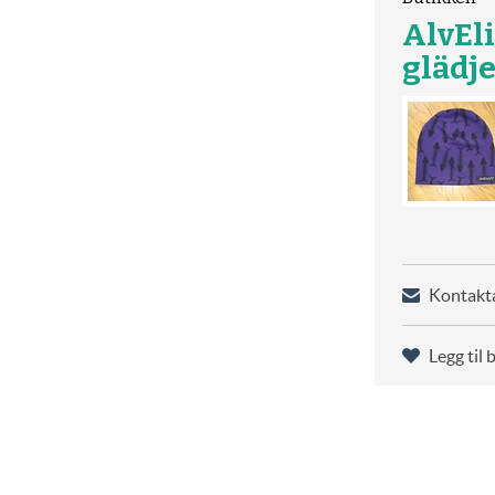
AlvEl
glädje
Kontakta
Legg til 