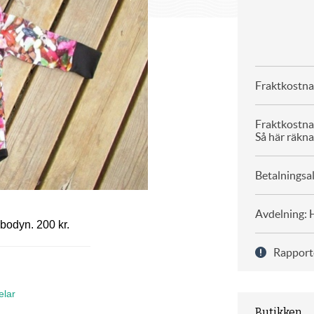
Fraktkostna
Fraktkostn
Så här räkna
Betalningsal
Avdelning: 
 bodyn. 200 kr.
Rapport
elar
Butikken