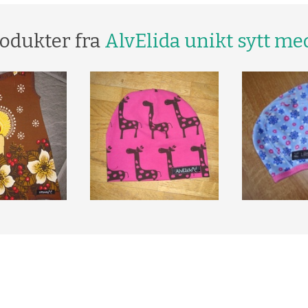
rodukter fra
AlvElida unikt sytt med