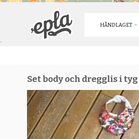
HÅNDLAGET
`
Set body och dregglis i tyg