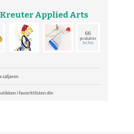
 Kreuter Applied Arts
66
produkter
Se fler
 säljaren
butikken i favorittlisten din