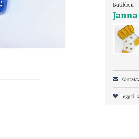
Butikken
Janna
Kontakta
Legg til 