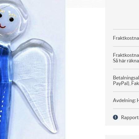
Fraktkostna
Fraktkostna
Så här räkna
Betalningsal
PayPal), Fa
Avdelning: 
Rapport