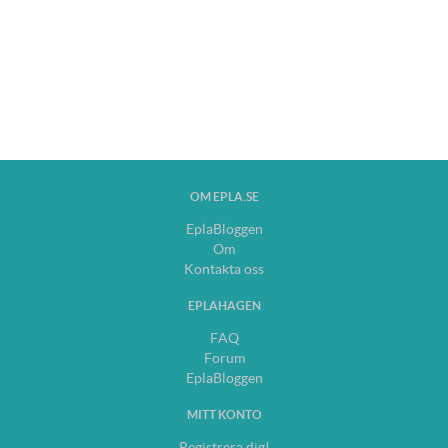
OM EPLA.SE
EplaBloggen
Om
Kontakta oss
EPLAHAGEN
FAQ
Forum
EplaBloggen
MITT KONTO
Registrera dig!