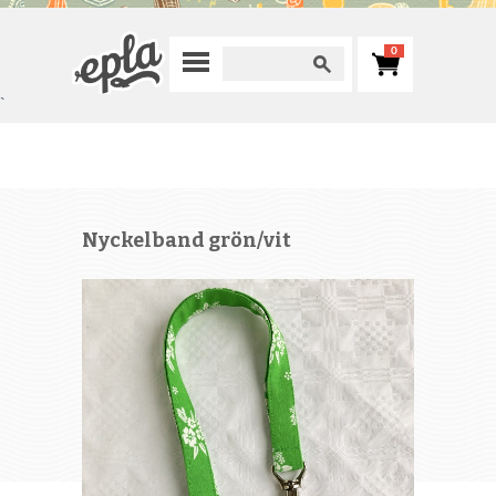
0
`
Nyckelband grön/vit