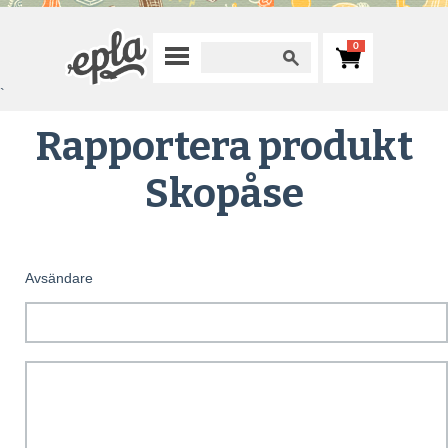
0
`
Rapportera produkt
Skopåse
Avsändare