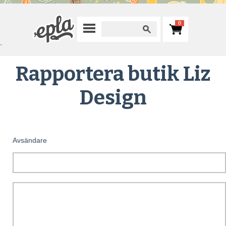
0
`
Rapportera butik Liz
Design
Avsändare