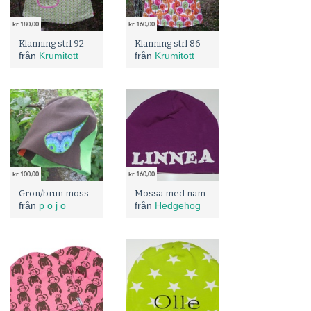
kr 180,00
kr 160,00
Klänning strl 92
Klänning strl 86
från
Krumitott
från
Krumitott
kr 100,00
kr 160,00
Grön/brun mössa med applikation
Mössa med namn i valfri storlek från 40 till stl 56. MÅNGA MÖNSTER
från
p o j o
från
Hedgehog