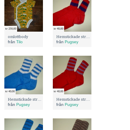
kr 250,00
kr 40,00
Hemstickade strumpor
omlottbody
från
Tilo
från
Pugsey
kr 40,00
kr 40,00
Hemstickade strumpor
Hemstickade strumpor
från
Pugsey
från
Pugsey