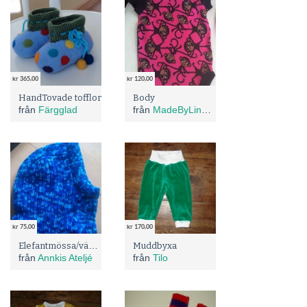
kr 365,00
kr 120,00
HandTovade tofflor
Body
från
Färgglad
från
MadeByLindergren
kr 75,00
kr 170,00
Elefantmössa/väpnarhuva
Muddbyxa
från
Annkis Ateljé
från
Tilo