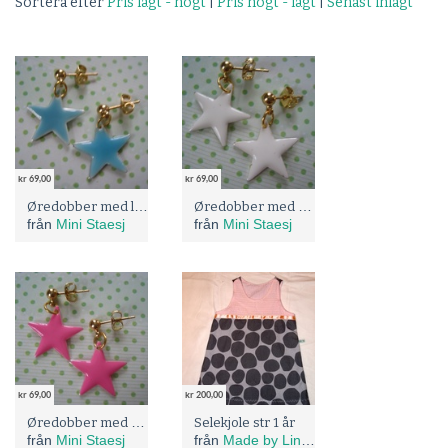
Sortera efter
Pris lågt - högt
|
Pris högt - lågt
|
Senast inlagt
kr 69,00
kr 69,00
Øredobber med lyse blå emaljerte stjerner
Øredobber med hvite emaljerte stjerner
från
Mini Staesj
från
Mini Staesj
kr 69,00
kr 200,00
Øredobber med rosa emaljerte stjerner
Selekjole str 1 år
från
Mini Staesj
från
Made by Line H