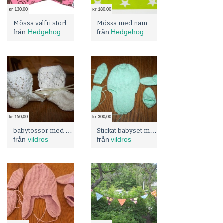
kr 130,00
kr 180,00
Mössa valfri storlek från 40 till stl 54. MÅNGA MÖNSTER
Mössa med namn i valfri storlek från 40 till stl 56. MÅNGA MÖNSTER. FLEECEFODRAD
från
Hedgehog
från
Hedgehog
kr 150,00
kr 300,00
babytossor med hålmönster
Stickat babyset med mössa, vantar och sockor.
från
vildros
från
vildros