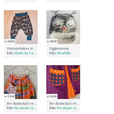
kr 150,00
kr 250,00
Haremsbukse str 86
Ugglemössa
från
Made by Line H
från
NinaHills
kr 175,00
kr 210,00
Re-dizain kjol i retro klöver tyg 6-8 år -30%
Re-dizain kjol i retro 70-tals tyg 6-8 år -30% SÅLD
från
Re-dizain retro design
från
Re-dizain retro design