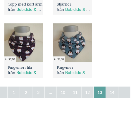
Topp med kort ärm
Stjärnor
från
Bobidido & Asb Design
från
Bobidido & Asb Design
kr 99,00
kr 99,00
Pingviner i lila
Pingviner
från
Bobidido & Asb Design
från
Bobidido & Asb Design
1
2
3
…
10
11
12
13
14