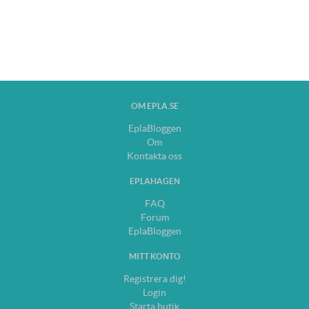
OM EPLA.SE
EplaBloggen
Om
Kontakta oss
EPLAHAGEN
FAQ
Forum
EplaBloggen
MITT KONTO
Registrera dig!
Login
Starta butik