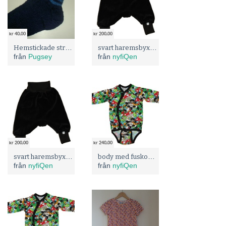
kr 40,00
kr 200,00
Hemstickade strumpor
svart haremsbyxa i velour stl 62/68
från
Pugsey
från
nyfiQen
kr 200,00
kr 240,00
svart haremsbyxa i velour stl 50/56
body med fuskomlott - Trollmor stl 62/68
från
nyfiQen
från
nyfiQen