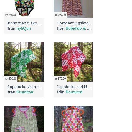
kr 240,00
kr 299,00
body med fuskomlott - Trollmor stl 50/56
Kortklänning/lång tunika med ficka
från
nyfiQen
från
Bobidido & Asb Design
kr 370,00
kr 370,00
Lapptäcke grön klöver 60x72
Lapptäcke röd klöver 60x72
från
Krumitott
från
Krumitott