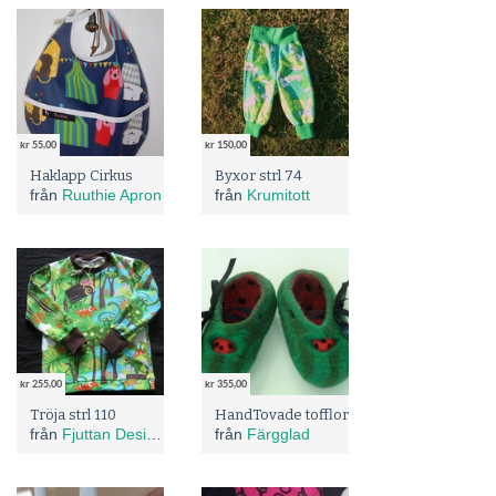
kr 55,00
kr 150,00
Haklapp Cirkus
Byxor strl 74
från
Ruuthie Apron
från
Krumitott
kr 255,00
kr 355,00
Tröja strl 110
HandTovade tofflor
från
Fjuttan Design barnkläder
från
Färgglad