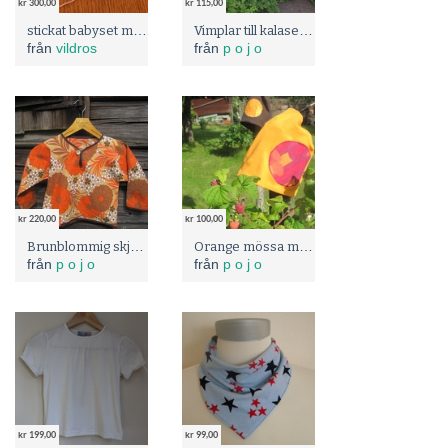
kr 300,00
kr 115,00
stickat babyset med mössa, vantar och sockor
Vimplar till kalaset, multi
från
vildros
från
p o j o
kr 220,00
kr 100,00
Brunblommig skjort/blus/tunika i vintagetyg
Orange mössa med applikation
från
p o j o
från
p o j o
kr 199,00
kr 99,00