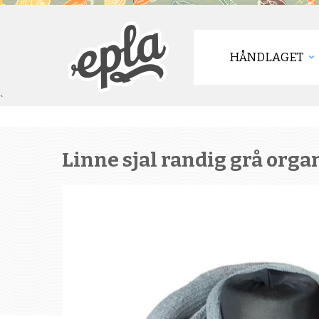
HÅNDLAGET
`
Linne sjal randig grå orga