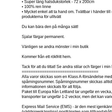
• Super lång halsdukstorlek - 72 x 200cm
• 100% ren linne
• Mycket enkel att ta hand om. Tvättbar i händer til
produkterna för ulltvätt
Du kan bära den på många sätt!
Sjalar färgar permanent.
Vänligen se andra mönster i min butik
Kommer från ett rökfritt hem.
Tack för att du tittat! Se andra stilar och färger i min 
==================================
Alla varor skickas som en Klass A-försändelse me
spårningsnummer. Spårningsnummer skickas alltid til
informationen skickats för att följa.
Paket till Europa från Lettland tar ungefär en veck
transporter tar ungefär 1-2 veckor, men det kan vari
Express Mail Service (EMS) - är den mest igenkän
(världsigenkännliga) posttjänsten som tillhandahål