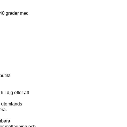
l 40 grader med
butik!
d
l dig efter att
a, utomlands
era.
nbara
ler mottagning och