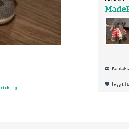
MadeB
Kontakta
Legg til 
 stickning