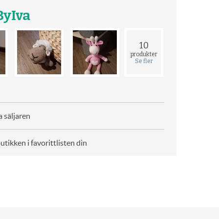
yIva
10
produkter
Se fler
 säljaren
butikken i favorittlisten din