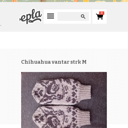
0
`
Chihuahua vantar strk M