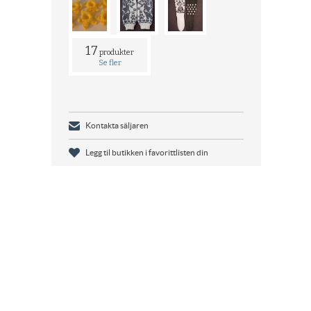
17
produkter
Se fler
Kontakta säljaren
Legg til butikken i favorittlisten din