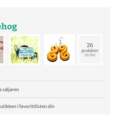
ehog
26
produkter
Se fler
 säljaren
butikken i favorittlisten din