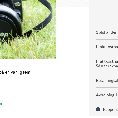
1 älskar de
Fraktkostna
Fraktkostn
Så här räkna
å en vanlig rem.
Betalningsal
Avdelning: 
er
Rapport