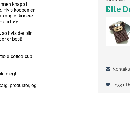
annen knapp i
Elle D
e. Hvis koppen er
n kopp er kortere
 9 cm høy
 so hvis det blir
er er best).
tible-coffee-cup-
Kontakta
akt meg!
Legg til 
alg, produkter, og