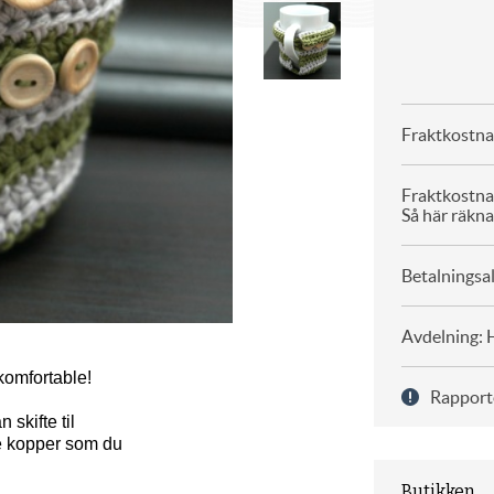
Fraktkostna
Fraktkostn
Så här räkna
Betalningsal
Avdelning: 
komfortable!
Rapport
skifte til
ige kopper som du
Butikken