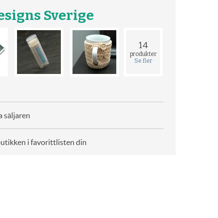
esigns Sverige
14
produkter
Se fler
 säljaren
butikken i favorittlisten din