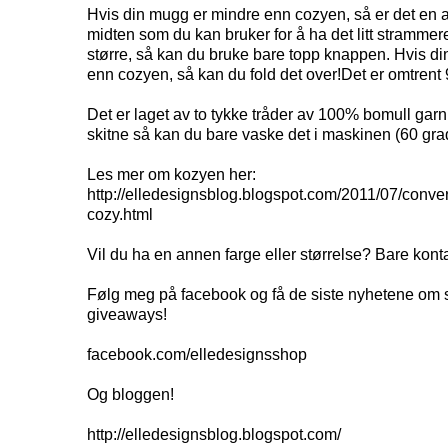
Hvis din mugg er mindre enn cozyen, så er det en 
midten som du kan bruker for å ha det litt strammer
større, så kan du bruke bare topp knappen. Hvis di
enn cozyen, så kan du fold det over!Det er omtrent
Det er laget av to tykke tråder av 100% bomull garn,
skitne så kan du bare vaske det i maskinen (60 grad
Les mer om kozyen her:
http://elledesignsblog.blogspot.com/2011/07/conver
cozy.html
Vil du ha en annen farge eller størrelse? Bare kont
Følg meg på facebook og få de siste nyhetene om s
giveaways!
facebook.com/elledesignsshop
Og bloggen!
http://elledesignsblog.blogspot.com/