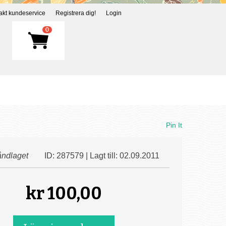
akt kundeservice
Registrera dig!
Login
0
Pin It
ndlaget
ID: 287579 | Lagt till: 02.09.2011
kr
100,00