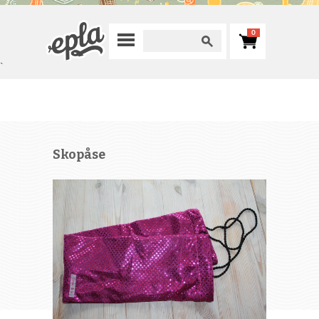
0
`
Skopåse