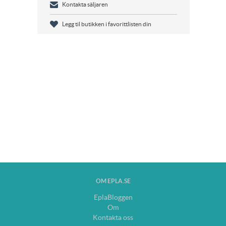
Kontakta säljaren
Legg til butikken i favorittlisten din
OM EPLA.SE
EplaBloggen
Om
Kontakta oss