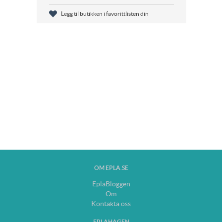
Legg til butikken i favorittlisten din
OM EPLA.SE
EplaBloggen
Om
Kontakta oss
EPLAHAGEN