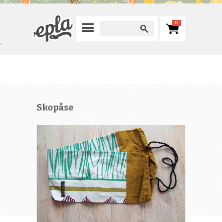
0
`
Skopåse