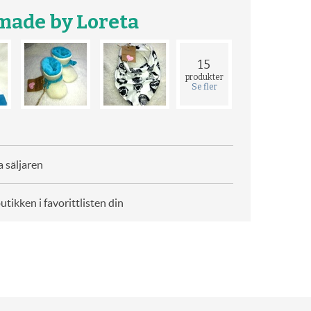
ade by Loreta
15
produkter
Se fler
 säljaren
butikken i favorittlisten din