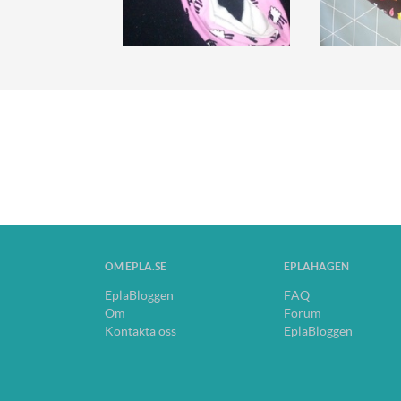
OM EPLA.SE
EPLAHAGEN
EplaBloggen
FAQ
Om
Forum
Kontakta oss
EplaBloggen