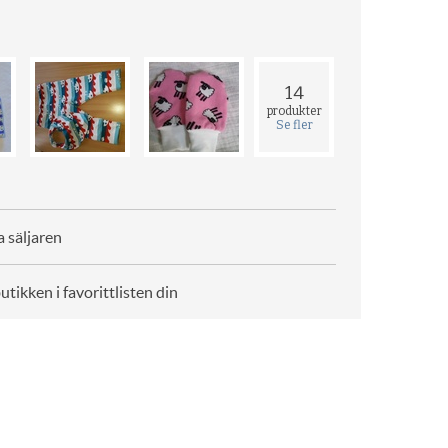
14
produkter
Se fler
 säljaren
butikken i favorittlisten din