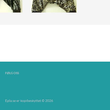
FØLG OSS
Epla.se er kopibeskyttet © 2026