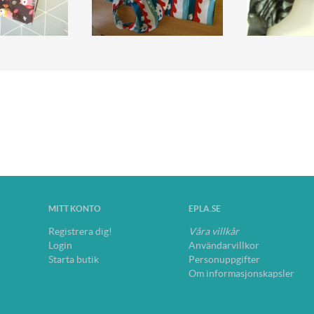
MITT KONTO
EPLA.SE
Registrera dig!
Våra villkår
Login
Användarvillkor
Starta butik
Personuppgifter
Om informasjonskapsler