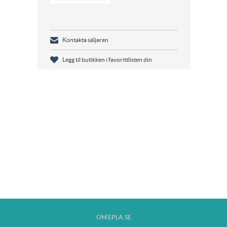
Kontakta säljaren
Legg til butikken i favorittlisten din
OM EPLA.SE