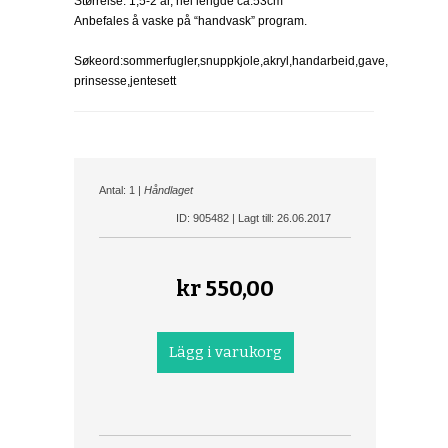
Størrelse: 1,5-2 år, hel lengde ca.53cm
Anbefales å vaske på “handvask” program.
Søkeord:sommerfugler,snuppkjole,akryl,handarbeid,gave,
prinsesse,jentesett
Antal: 1 |
Håndlaget
ID: 905482 | Lagt till: 26.06.2017
kr
550,00