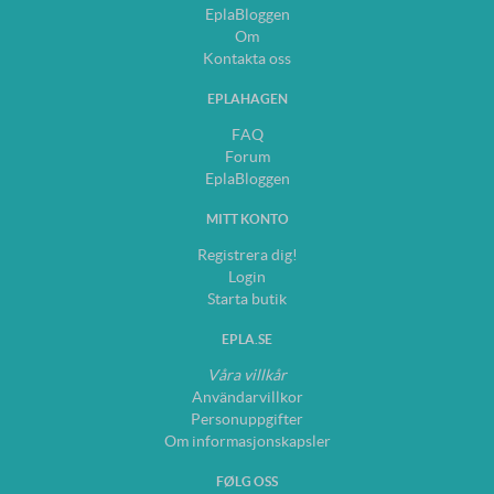
EplaBloggen
Om
Kontakta oss
EPLAHAGEN
FAQ
Forum
EplaBloggen
MITT KONTO
Registrera dig!
Login
Starta butik
EPLA.SE
Våra villkår
Användarvillkor
Personuppgifter
Om informasjonskapsler
FØLG OSS