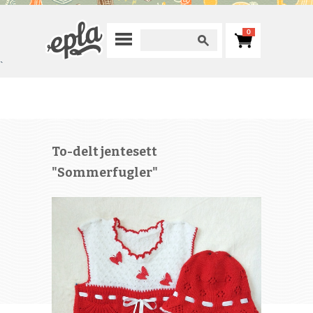
0
`
To-delt jentesett
"Sommerfugler"