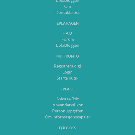
EplaBloggen
Om
Kontakta oss
EPLAHAGEN
FAQ
Forum
EplaBloggen
MITT KONTO
Registrera dig!
Login
Starta butik
EPLA.SE
Våra villkår
Användarvillkor
Personuppgifter
Om informasjonskapsler
FØLG OSS