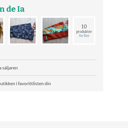
n de Ia
10
produkter
Se fler
 säljaren
butikken i favorittlisten din