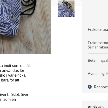
Fraktkostna
Fraktkostna
Så här räkna
Betalningsal
a inuti som du lätt
an användas för
Avdelning: 
ko i varje ficka
 bara för att
Rapport
ver bröstet, över
den som en
Butikken