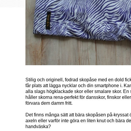
Stilig och originell, fodrad skopåse med en dold fick
får plats att lägga nycklar och din smartphone i. K
alla slags högklackade skor eller smalare skor. En s
håller skorna rena-perfekt för dansskor, finskor eller
förvara dem damm fritt.
Det finns många sätt att bära skopåsen på-kryssat ö
axeln eller varför inte göra en liten knut och bära 
handväska?