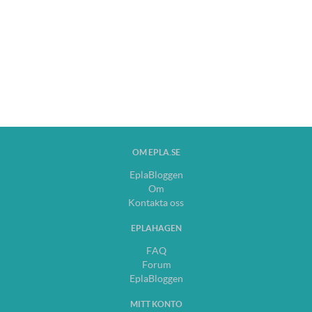
OM EPLA.SE
EplaBloggen
Om
Kontakta oss
EPLAHAGEN
FAQ
Forum
EplaBloggen
MITT KONTO