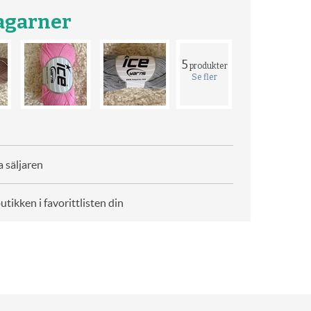
gagarner
5
produkter
Se fler
 säljaren
butikken i favorittlisten din