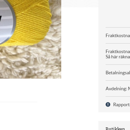
Fraktkostna
Fraktkostn
Så här räkna
Betalningsal
Avdelning: M
Rapport
Butikken