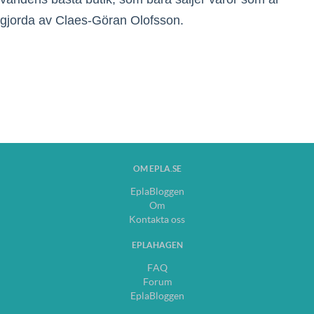
gjorda av Claes-Göran Olofsson.
OM EPLA.SE
EplaBloggen
Om
Kontakta oss
EPLAHAGEN
FAQ
Forum
EplaBloggen