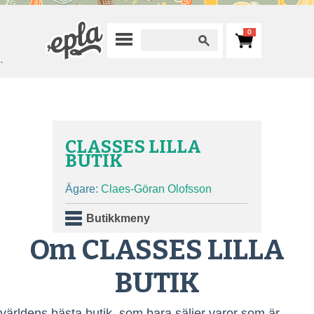
0
`
CLASSES LILLA
BUTIK
Ägare:
Claes-Göran Olofsson
Butikkmeny
Om CLASSES LILLA
BUTIK
världens bästa butik, som bara säljer varor som är